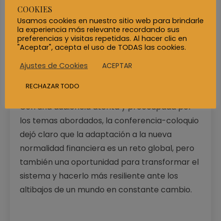
algo estático ni fácil de definir, pero que el
COOKIES
sector tiene la responsabilidad de guiar este
Usamos cookies en nuestro sitio web para brindarle
proceso con visión, solidez y responsabilidad.
la experiencia más relevante recordando sus
preferencias y visitas repetidas. Al hacer clic en
En este sentido, el ponente invitó a todos los
"Aceptar", acepta el uso de TODAS las cookies.
involucrados en el sistema financiero a ser
ACEPTAR
Ajustes de Cookies
proactivos
y no esperar a que las crisis se
profundicen.
RECHAZAR TODO
Con una audiencia atenta y preocupada por
los temas abordados, la conferencia-coloquio
dejó claro que la adaptación a la nueva
normalidad financiera es un reto global, pero
también una oportunidad para transformar el
sistema y hacerlo más resiliente ante los
altibajos de un mundo en constante cambio.