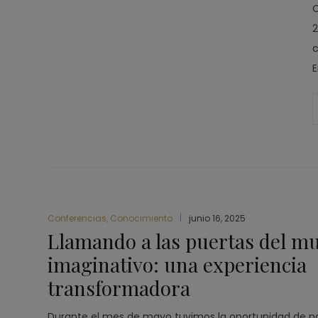
C
2
c
E
Conferencias
,
Conocimiento
junio 16, 2025
Llamando a las puertas del m
imaginativo: una experiencia
transformadora
Durante el mes de mayo tuvimos la oportunidad de pa