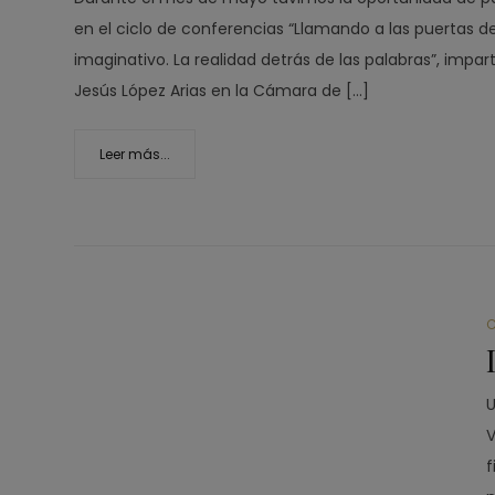
en el ciclo de conferencias “Llamando a las puertas 
imaginativo. La realidad detrás de las palabras”, impar
Jesús López Arias en la Cámara de […]
Leer más...
C
U
V
f