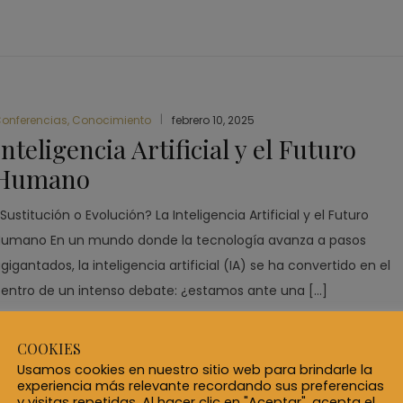
onferencias
,
Conocimiento
febrero 10, 2025
Inteligencia Artificial y el Futuro
Humano
Sustitución o Evolución? La Inteligencia Artificial y el Futuro
Humano En un mundo donde la tecnología avanza a pasos
gigantados, la inteligencia artificial (IA) se ha convertido en el
entro de un intenso debate: ¿estamos ante una […]
Leer más...
COOKIES
Usamos cookies en nuestro sitio web para brindarle la
experiencia más relevante recordando sus preferencias
y visitas repetidas. Al hacer clic en "Aceptar", acepta el