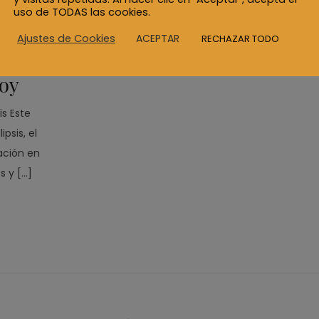
uso de TODAS las cookies.
ACEPTAR
Ajustes de Cookies
RECHAZAR TODO
hoy
is Este
psis, el
ación en
s y […]