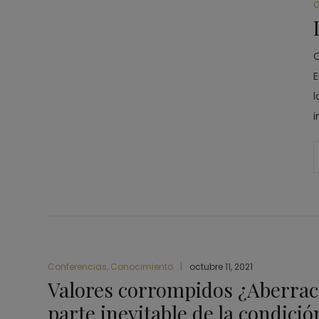
C
C
E
l
i
Conferencias
,
Conocimiento
octubre 11, 2021
Valores corrompidos ¿Aberrac
parte inevitable de la condició