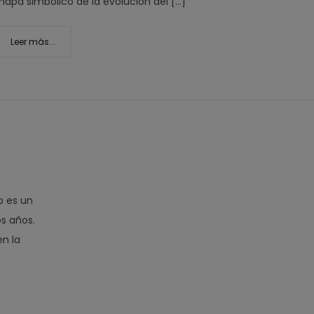
apa simbólico de la evolución del […]
Leer más...
o es un
s años.
en la