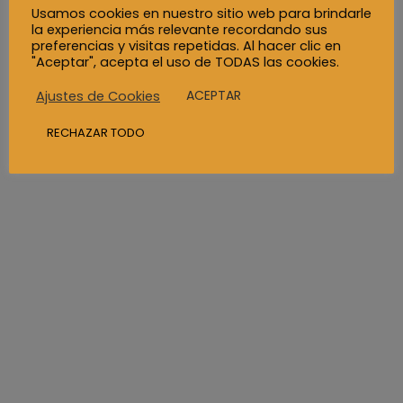
Usamos cookies en nuestro sitio web para brindarle
la experiencia más relevante recordando sus
preferencias y visitas repetidas. Al hacer clic en
"Aceptar", acepta el uso de TODAS las cookies.
ACEPTAR
Ajustes de Cookies
RECHAZAR TODO
UX/UI Design
About the project
Suspendisse quis diam sit amet magna porttitor
ultricies nec id dolor. Interdum et malesuada fames
ac ante ipsum primis in faucibus.
Quisque quis lectus ullamcorper, facilisis neque a,
feugiat purus. Mauris ac leo dignissim, interdum