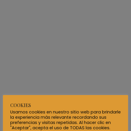
Portfolio List
Inicio
-
Portfolio List
Portfolio List
COOKIES
Usamos cookies en nuestro sitio web para brindarle
la experiencia más relevante recordando sus
preferencias y visitas repetidas. Al hacer clic en
"Aceptar", acepta el uso de TODAS las cookies.