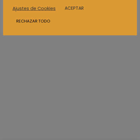
ACEPTAR
Ajustes de Cookies
Politica de Privacidad
RECHAZAR TODO
Condicionesde Uso
© 2021 JDS. Designed by
Nadená!
C/Bernardo de la Torre