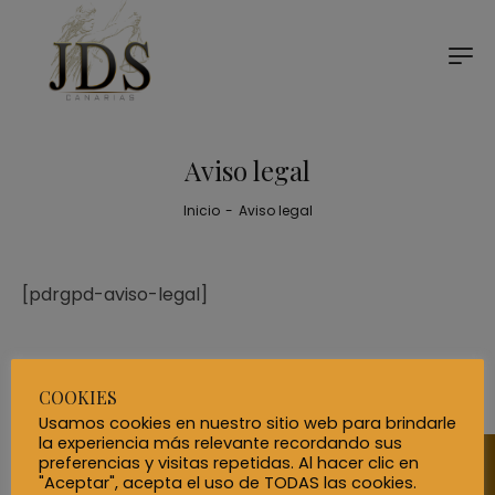
Aviso legal
Inicio
-
Aviso legal
[pdrgpd-aviso-legal]
COOKIES
Usamos cookies en nuestro sitio web para brindarle
la experiencia más relevante recordando sus
preferencias y visitas repetidas. Al hacer clic en
"Aceptar", acepta el uso de TODAS las cookies.